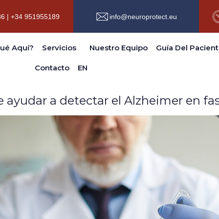
6 | +34 951955189
info@neuroprotect.eu
ué Aquí?
Servicios
Nuestro Equipo
Guía Del Pacien
Categoría:
Alzheimer
Contacto
EN
e ayudar a detectar el Alzheimer en f